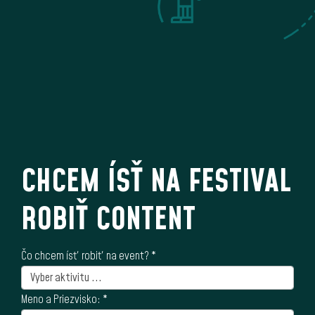
Chcem predávať
CHCEM ÍSŤ NA FESTIVAL
ROBIŤ CONTENT
Čo chcem ísť robiť na event?
*
Meno a Priezvisko:
*