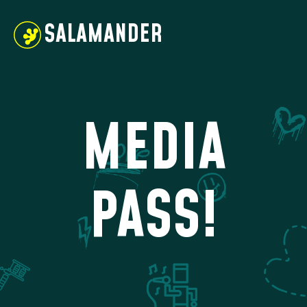
SALAMANDER
DOMOV
UMELCI
MEDIA
PROGRAM
VSTUPENKY
PASS!
BLOG
REGISTRÁCIE
KONTAKT
Chcem fotiť alebo točiť