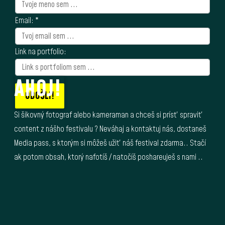
Email:
*
Link na portfolio:
AHOJ!
ODOŠLI!
Si šikovný fotograf alebo kameraman a chceš si prísť spraviť
content z nášho festivalu ? Neváhaj a kontaktuj nás, dostaneš
Media pass, s ktorým si môžeš užiť náš festival zdarma.. Stačí
ak potom obsah, ktorý nafotíš / natočíš poshareuješ s nami ..