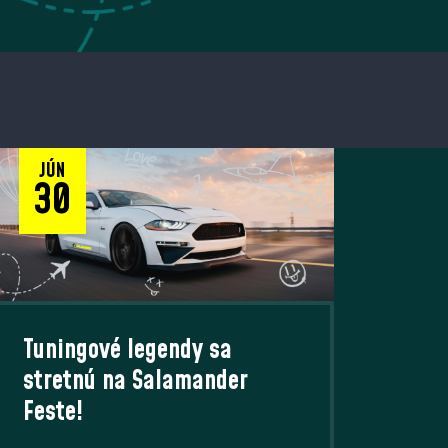
JÚN
30
Tuningové legendy sa
stretnú na Salamander
Feste!